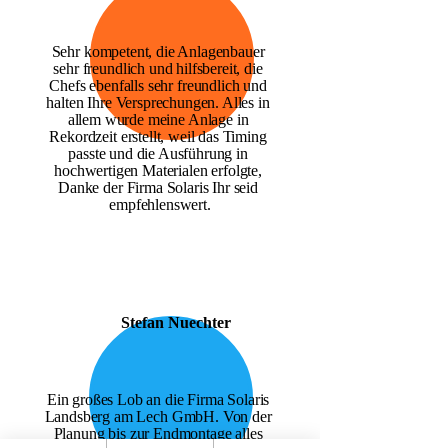
Sehr kompetent, die Anlagenbauer 
sehr freundlich und hilfsbereit, die 
Chefs ebenfalls sehr freundlich und 
halten Ihre Versprechungen. Alles in 
allem wurde meine Anlage in 
Rekordzeit erstellt, weil das Timing 
passte und die Ausführung in 
hochwertigen Materialen erfolgte, 
Danke der Firma Solaris Ihr seid 
empfehlenswert.
S
Stefan Nuechter
Ein großes Lob an die Firma Solaris 
Landsberg am Lech GmbH. Von der 
Planung bis zur Endmontage alles 