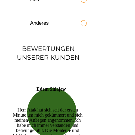
Anderes
BEWERTUNGEN
UNSERER KUNDEN
E
Edem Sitlajew
Herr Atak hat sich seit der ersten 
Minute um mich gekümmert und sich 
meinen Anliegen angenommen. Ich 
habe mich immer verstanden und 
betreut gefühlt. Die Monteure und 